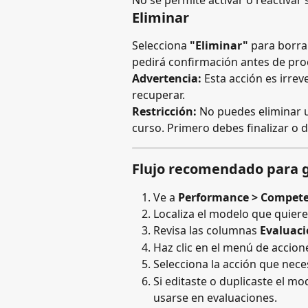
No se permite activar o reactivar 
Eliminar
Selecciona 
"Eliminar"
 para borra
pedirá confirmación antes de pro
Advertencia:
 Esta acción es irre
recuperar.
Restricción:
 No puedes eliminar 
curso. Primero debes finalizar o d
Flujo recomendado para 
Ve a 
Performance > Compete
Localiza el modelo que quieres
Revisa las columnas 
Evaluaci
Haz clic en el menú de accion
Selecciona la acción que neces
Si editaste o duplicaste el mo
usarse en evaluaciones.