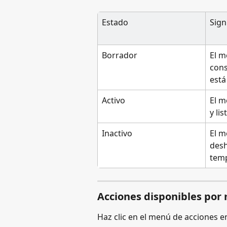
Estado
Sign
Borrador
El m
cons
está
Activo
El m
y li
Inactivo
El m
desh
tem
Acciones disponibles por
Haz clic en el menú de acciones en